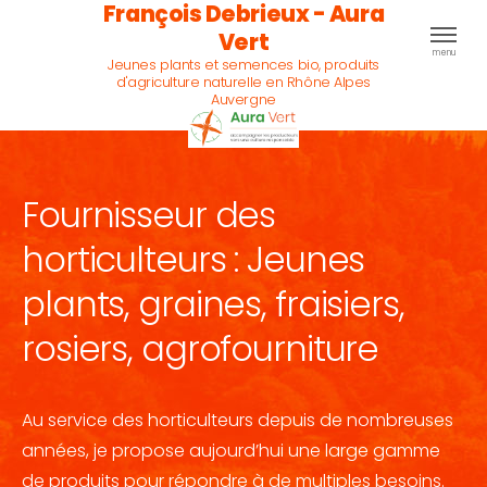
François Debrieux - Aura
Vert
menu
Jeunes plants et semences bio, produits
d'agriculture naturelle en Rhône Alpes
Auvergne
Fournisseur des
horticulteurs : Jeunes
plants, graines, fraisiers,
rosiers, agrofourniture
Au service des horticulteurs depuis de nombreuses
années, je propose aujourd’hui une large gamme
de produits pour répondre à de multiples besoins.